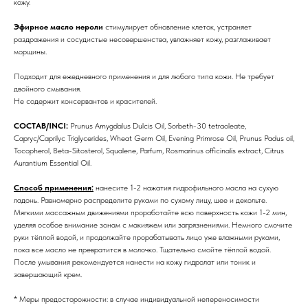
кожу.
Эфирное масло нероли
стимулирует обновление клеток, устраняет
раздражения и сосудистые несовершенства, увлажняет кожу, разглаживает
морщины.
Подходит для ежедневного применения и для любого типа кожи. Не требует
двойного смывания.
Не содержит консервантов и красителей.
СОСТАВ/INCI:
Prunus Amygdalus Dulcis Oil, Sorbeth-30 tetraoleate,
Capryc/Caprilyc Triglycerides, Wheat Germ Oil, Evening Primrose Oil, Prunus Padus oil,
Tocopherol, Beta-Sitosterol, Squalene, Parfum, Rosmarinus officinalis extract, Citrus
Aurantium Essential Oil.
Способ применения:
нанесите 1-2 нажатия гидрофильного масла на сухую
ладонь. Равномерно распределите руками по сухому лицу, шее и декольте.
Мягкими массажным движениями проработайте всю поверхность кожи 1-2 мин,
уделяя особое внимание зонам с макияжем или загрязнениями. Немного смочите
руки тёплой водой, и продолжайте прорабатывать лицо уже влажными руками,
пока все масло не превратится в молочко. Тщательно смойте тёплой водой.
После умывания рекомендуется нанести на кожу гидролат или тоник и
завершающий крем.
* Меры предосторожности: в случае индивидуальной непереносимости