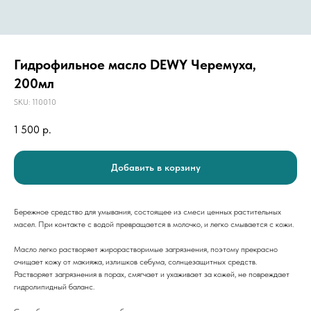
Гидрофильное масло DEWY Черемуха,
200мл
SKU:
110010
1 500
р.
Добавить в корзину
Бережное средство для умывания, состоящее из смеси ценных растительных
масел. При контакте с водой превращается в молочко, и легко смывается с кожи.
Масло легко растворяет жирорастворимые загрязнения, поэтому прекрасно
очищает кожу от макияжа, излишков себума, солнцезащитных средств.
Растворяет загрязнения в порах, смягчает и ухаживает за кожей, не повреждает
гидролипидный баланс.