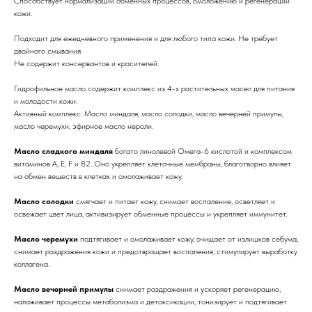
Способствует нормализации обменных процессов, омоложению и регенерации
кожи.
Подходит для ежедневного применения и для любого типа кожи. Не требует
двойного смывания.
Не содержит консервантов и красителей.
Гидрофильное масло содержит комплекс из 4-х растительных масел для питания
и молодости кожи.
Активный комплекс: Масло миндаля, масло солодки, масло вечерней примулы,
масло черемухи, эфирное масло нероли.
Масло сладкого миндаля
богато линолевой Омега-6 кислотой и комплексом
витаминов А, Е, F и В2. Оно укрепляет клеточные мембраны, благотворно влияет
на обмен веществ в клетках и омолаживает кожу.
Масло солодки
смягчает и питает кожу, снимает воспаление, осветляет и
освежает цвет лица, активизирует обменные процессы и укрепляет иммунитет.
Масло черемухи
подтягивает и омолаживает кожу, очищает от излишков себума,
снимает раздражения кожи и предотвращает воспаления, стимулирует выработку
коллагена.
Масло вечерней примулы
снимает раздражения и ускоряет регенерацию,
налаживает процессы метаболизма и детоксикации, тонизирует и подтягивает