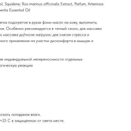
rol, Squalene, Ros-marinus officinalis Extract, Parfum, Artemisia
erita Essential Oil
егка подогретое в руках фомм-масло на кожу, выполнить
ке. Особенно рекомендуется в теплый сезон, для массажа
го массажа до/после нагрузок; для снятия стресса и
ьного применения на участки дискомфорта в мышцах и
ае индивидуальной непереносимости отдельных
ергическую реакцию
скать попадания влаги.
 +25 С в защищённом от света месте.