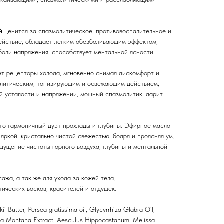
й
ценится за спазмолитическое, противовоспалительное и
ействие, обладает легким обезболивающим эффектом,
боли напряжения, способствует ментальной ясности.
ет рецепторы холода, мгновенно снимая дискомфорт и
олитическим, тонизирующим и освежающим действием,
й усталости и напряжении, мощный спазмолитик, дарит
то гармоничный дуэт прохлады и глубины. Эфирное масло
яркой, кристально чистой свежестью, бодря и проясняя ум.
ущение чистоты горного воздуха, глубины и ментальной
жа, а так же для ухода за кожей тела.
ических восков, красителей и отдушек.
 Butter, Persea gratissima oil, Glycyrrhiza Glabra Oil,
nica Montana Extract, Aesculus Hippocastanum, Melissa