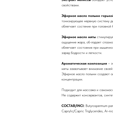
свойствами.
Эфирное масло полыни горько
тонизирующее нервную систему д
облегчает состяние при головной 
Эфирное масло мяты
стимулиру
ощущение жара, об-ладает спазм
облегчает состояния при мышечно
заряд бодрости и легкости.
Ароматическая композиция
– э
мяты захватывает внимание своей 
Эфирное масло полыни создают ощ
концентрации.
Подходит для массажа и самомасса
Не содержит консервантов, синтет
СОСТАВ/INCI:
Butyrospermum parkii
Caprylic/Capric Triglycerides, Ar-