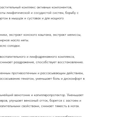
растительный комплекс активных компонентов,
оты лимфатической и сосудистой систем, борьбу с
ортом в мышцах и суставах и для мощного
ники, экстракт конского каштана, экстракт мелиссы,
фирное масло мяты.
асло солодки.
воспалительного и лимфодренажного комплекса,
, снимает раздражение, способствует восстановлению.
женным противоотечным и рассасывающим действием,
рассасыванию гематом, уменьшает боль и дискомфорт в
льнейший венотоник и капилляропротектор. Уменьшает
яров, улучшает венозный отток, борется с застоем и
алительными свойствами, снимает тяжесть в ногах.
окаивающими, спазмолитическими и расслабляющими