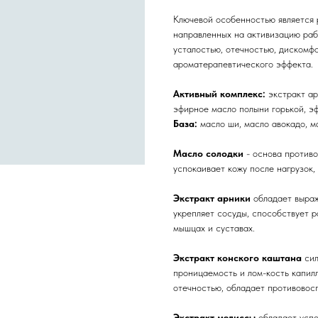
Ключевой особенностью является 
направленных на активизацию раб
усталостью, отечностью, дискомф
ароматерапевтического эффекта.
Активный комплекс:
экстракт ар
эфирное масло полыни горькой, э
База:
масло ши, масло авокадо, м
Масло солодки
- основа противо
успокаивает кожу после нагрузок
Экстракт арники
обладает выра
укрепляет сосуды, способствует 
мышцах и суставах.
Экстракт конского каштана
си
проницаемость и лом-кость капилл
отечностью, обладает противовосп
Экстракт мелиссы
обладает усп