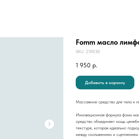
Fomm масло лимфо
SKU:
210030
1 950
р.
Добавить в корзину
Массажное средство для тела и л
Инновационная формула фомм масл
средство объединяет мощь целебн
текстуре, которая идеально подх
между скольжением и сцеплением с