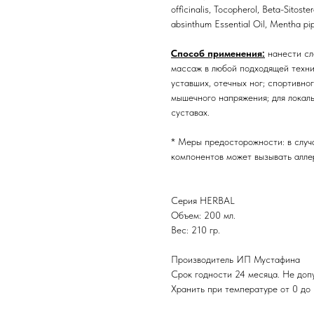
officinalis, Tocopherol, Beta-Sitoste
absinthum Essential Oil, Mentha pip
Способ применения:
нанести сл
массаж в любой подходящей техни
уставших, отечных ног; спортивно
мышечного напряжения; для локал
суставах.
* Меры предосторожности: в случ
компонентов может вызывать алл
Серия HERBAL
Объем: 200 мл.
Вес: 210 гр.
Производитель ИП Мустафина
Срок годности 24 месяца. Не допу
Хранить при температуре от 0 до