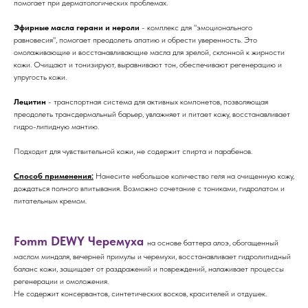
помогает при дерматологических проблемах.
Эфирные масла герани и нероли
- комплекс для "эмоционального
равновесия", помогает преодолеть апатию и обрести уверенность. Это
омолаживающие и восстанавливающие масла для зрелой, склонной к жирности
кожи. Очищают и тонизируют, выравнивают тон, обеспечивают регенерацию и
упругость кожи.
Лецитин
- транспортная система для активных компонетов, позволяющая
преодолеть трансдермальный барьер, увлажняет и питает кожу, восстанавливает
гидро-липидную мантию.
Подходит для чувствительной кожи, не содержит спирта и парабенов.
Способ применения:
Нанесите небольшое количество геля на очищенную кожу,
дождаться полного впитывания. Возможно сочетание с тониками, гидролатом и
питательным кремом.
Fomm DEWY Черемуха
на основе баттера алоэ, обогащенный
маслом миндаля, вечерней примулы и черемухи, восстанавливает гидролипидный
баланс кожи, защищает от раздражений и повреждений, налаживает процессы
регенерации и омоложения.
Не содержит консервантов, синтетических восков, красителей и отдушек.