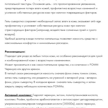
питательной текстуры. Основная цель - это пролонгированное увлажнение,
предотвращение потери влаги кожей, профилактика возрастных изменений и
усиление собственных ресурсов кожи при наличии повреждающих факторов.
Гель-сыворотка сохраняет необходимый запас влаги в коже, оказывает anti-age
профилактику и усиливает собственные ресурсы кожи при наличии
стрессирующих факторов (например, воздействие солнечных лучей и сухого
воздуха).
Удобный дозатор в виде пипетки-капельницы позволяет наносить средство с
максимальным комфортом и минимальным расходом.
Рекомендации:
Подходит для ухода за любым типом кожи, но особенно рекомендуется для сухой
и комбинированной кожи с возрастными изменениями.
Может применяться и как самостоятельное средство, и в сочетании с FOMM
Черемуха или другим кремом.
В теплый сезон рекомендуется наносить сначала фомм очень тонким слоем,
затем гель-сыворотку, или разделить на утренний и вечерний уход - вечером
фомм, утром сыворотку. В холодное время- сначала гель-сыворотку, и затем
закрыть сверху небольшим количеством FOMMa.
Активный комплекс:
Гидролат черемухи, эктоин, полиглутаминовая кислота,
комплекс Prodew, пробиотик арабиногалактан и антиоксидант дегидрокверцетин,
ультранизкомолекулярная гиалуроновая кислота (3000Da), масло черемухи,