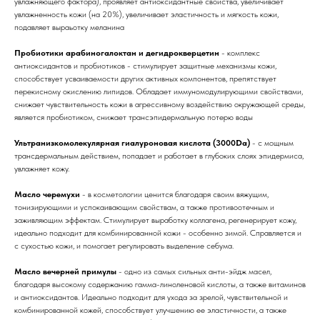
увлажняющего фактора), проявляет антиоксидантные свойства, увеличивает
увлажненность кожи (на 20%), увеличивает эластичность и мягкость кожи,
подавляет выраьотку меланина
Пробиотики арабиногалоктан и дегидрокверцетин
- комплекс
антиоксидантов и пробиотиков - стимулирует защитные механизмы кожи,
способствует усваиваемости других активных компонентов, препятствует
перекисному окислению липидов. Обладает иммуномодулирующими свойствами,
снижает чувствительность кожи в агрессивному воздействию окружающей среды,
является пробиотиком, снижает трансэпидермальную потерю воды
Ультранизкомолекулярная гиалуроновая кислота (3000Da)
- с мощным
трансдермальным действием, попадает и работает в глубоких слоях эпидермиса,
увлажняет кожу.
Масло черемухи
- в косметологии ценится благодаря своим вяжущим,
тонизирующими и успокаивающим свойствам, а также противоотечным и
заживляющим эффектам. Стимулирует выработку коллагена, регенерирует кожу,
идеально подходит для комбинированной кожи - особенно зимой. Справляется и
с сухостью кожи, и помогает регулировать выделение себума.
Масло вечерней примулы
- одно из самых сильных анти-эйдж масел,
благодаря высокому содержанию гамма-линоленовой кислоты, а также витаминов
и антиоксидантов. Идеально подходит для ухода за зрелой, чувствительной и
комбинированной кожей, способствует улучшению ее эластичности, а также