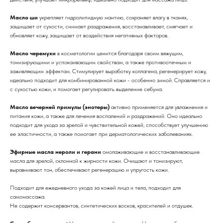
Масло ши
укрепляет гидролипидную мантию, сохраняет влагу в тканях,
защищает от сухости, снимает раздражения, восстанавливает, смягчает и
обновляет кожу, защищает от воздействия негативных факторов.
Масло черемухи
в косметологии ценится благодаря своим вяжущим,
тонизирующими и успокаивающим свойствам, а также противоотечным и
заживляющим эффектам. Стимулирует выработку коллагена, регенерирует кожу,
идеально подходит для комбинированной кожи - особенно зимой. Справляется и
с сухостью кожи, и помогает регулировать выделение себума.
Масло вечерней примулы (энотеры)
активно применяется для увлажнения и
питания кожи, а также для лечения воспалений и раздражений. Оно идеально
подходит для ухода за зрелой и чувствительной кожей, способствует улучшению
ее эластичности, а также помогает при дерматологических заболеваниях.
Эфирные масла нероли и герани
омолаживающие и восстанавливающие
масла для зрелой, склонной к жирности кожи. Очищают и тонизируют,
выравнивают тон, обеспечивают регенерацию и упругость кожи.
Подходит для ежедневного ухода за кожей лица и тела, подходит для
самомассажа.
Не содержит консервантов, синтетических восков, красителей и отдушек.