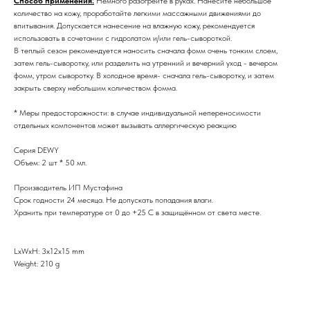
Способ применения:
Немного разогрейте в руках. Нанесите небольшое
количество на кожу, проработайте легкими массажными движениями до
впитывания. Допускается нанесение на влажную кожу, рекомендуется
использовать в сочетании с гидролатом и/или гель-сывороткой.
В теплый сезон рекомендуется наносить сначала фомм очень тонким слоем,
затем гель-сыворотку, или разделить на утренний и вечерний уход - вечером
фомм, утром сыворотку. В холодное время- сначала гель-сыворотку, и затем
закрыть сверху небольшим количеством фомма.
* Меры предосторожности: в случае индивидуальной непереносимости
отдельных компонентов может вызывать аллергическую реакцию
Серия DEWY
Объем: 2 шт * 50 мл.
Производитель ИП Мустафина
Срок годности 24 месяца. Не допускать попадания влаги.
Хранить при температуре от 0 до +25 С в защищённом от света месте.
LxWxH: 3x12x15 mm
Weight: 210 g