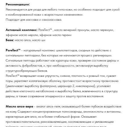
Рекомендации:
Рекомендуется для ухода для любого типа кожи, но особенно подходит для сухой
и комбинированной кожи с возрастными изменениями.
Подходит для массажа и самомассажа.
Активный комплекс:
PoreTect™ , масло вечерней примулы, масло черемухи,
эфирное масло нероли, эфирное масло герани
База:
масло алоэ, масло ши
PoreTect™
- натуральный комплекс циклопептидов, сходных по действию с
сигнальными пептидами, без которых не начинается процесс регенерации.
Сигнальные пептиды работают как кураторы кожи, проверяя состояние дермы и
активность фибробластов, и, при необходимости, активизируя выработку
структурообразующих белков.
PoreTect™ возвращает коже упругость, сияние, плотность и ровный тон, сужает
поры, укрепляет коллагеновую оболочку, противостоит возрастному провисанию
(увеличивает выработку филлагрина, церамида 2, инволюкрина), усиливает
действие клеточного метаболизма и выработку белка, вовлеченного в структуру
дермы, а также созревание эпидермиса и защиту против воспаления.
Масло алоэ-вера
- аналог алоэ-геля, оказывающий более глубокое воздействие
на кожу. Содержит концентрированные полисахариды, аминокислоты и витамины,
характерные для алоэ, но в более стабильной форме. Оказывает
противовоспалительное, ранозаживляющее, омолаживающее и увлажняющее
действия, улучшает микрорельеф, идеально подходит для массажа лица.